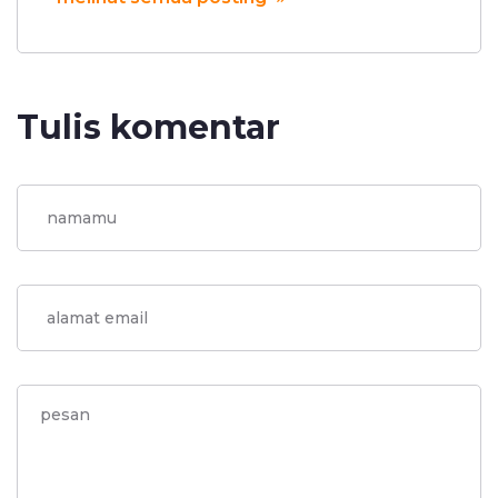
Tulis komentar