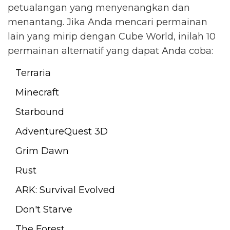
petualangan yang menyenangkan dan
menantang. Jika Anda mencari permainan
lain yang mirip dengan Cube World, inilah 10
permainan alternatif yang dapat Anda coba:
Terraria
Minecraft
Starbound
AdventureQuest 3D
Grim Dawn
Rust
ARK: Survival Evolved
Don't Starve
The Forest