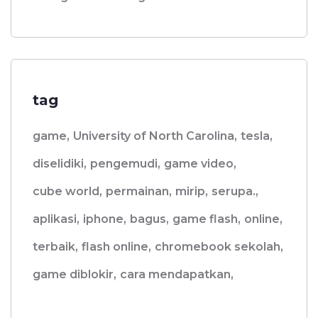
tag
game,
University of North Carolina,
tesla,
diselidiki,
pengemudi,
game video,
cube world,
permainan,
mirip,
serupa.,
aplikasi,
iphone,
bagus,
game flash,
online,
terbaik,
flash online,
chromebook sekolah,
game diblokir,
cara mendapatkan,