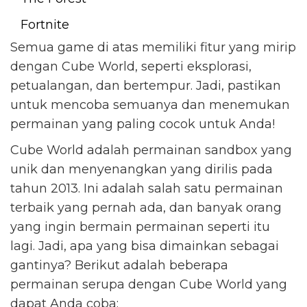
Fortnite
Semua game di atas memiliki fitur yang mirip
dengan Cube World, seperti eksplorasi,
petualangan, dan bertempur. Jadi, pastikan
untuk mencoba semuanya dan menemukan
permainan yang paling cocok untuk Anda!
Cube World adalah permainan sandbox yang
unik dan menyenangkan yang dirilis pada
tahun 2013. Ini adalah salah satu permainan
terbaik yang pernah ada, dan banyak orang
yang ingin bermain permainan seperti itu
lagi. Jadi, apa yang bisa dimainkan sebagai
gantinya? Berikut adalah beberapa
permainan serupa dengan Cube World yang
dapat Anda coba: