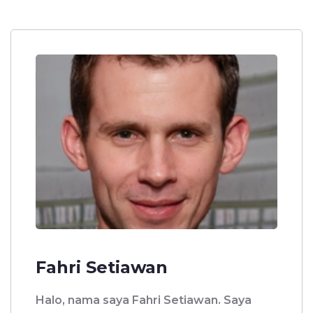
Fahri Setiawan
Halo, nama saya Fahri Setiawan. Saya