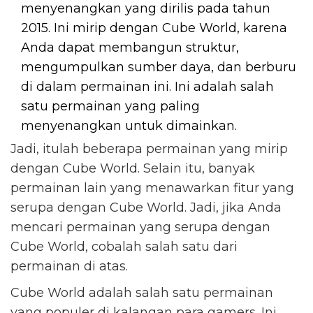
menyenangkan yang dirilis pada tahun
2015. Ini mirip dengan Cube World, karena
Anda dapat membangun struktur,
mengumpulkan sumber daya, dan berburu
di dalam permainan ini. Ini adalah salah
satu permainan yang paling
menyenangkan untuk dimainkan.
Jadi, itulah beberapa permainan yang mirip
dengan Cube World. Selain itu, banyak
permainan lain yang menawarkan fitur yang
serupa dengan Cube World. Jadi, jika Anda
mencari permainan yang serupa dengan
Cube World, cobalah salah satu dari
permainan di atas.
Cube World adalah salah satu permainan
yang populer di kalangan para gamers. Ini