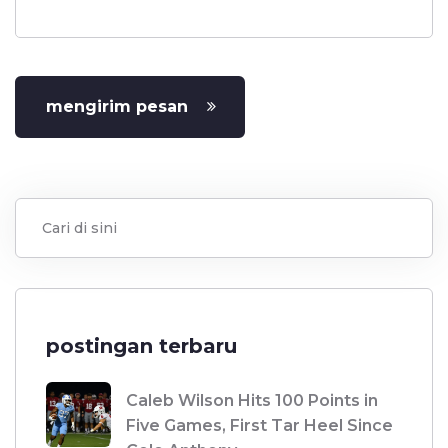
mengirim pesan
postingan terbaru
Caleb Wilson Hits 100 Points in
Five Games, First Tar Heel Since