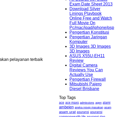
Exam Date Sheet 2013
Download Silver
Linings Playbook
Online Free and Watch
Full Movie On
Pc/mac/ipad/iphone/psp
Pengertian Konstitusi
Pengertian Jaringan
Komputer
3D Images 3D Images
3D Images
ASUS X55U-EH11
akan pelayanan terbaik
Review
Digital Camera
Reviews You Can
Actually Use
Pengertian Firewall
Mitsubishi Pajero
Diesel Brisbane
Top Tags
ace maxs
alami
ace
admissions
agen
ambeien
aneka resep masakan
asam
asam urat
asuransi
asuransi
commonwealth life
asuransi dan