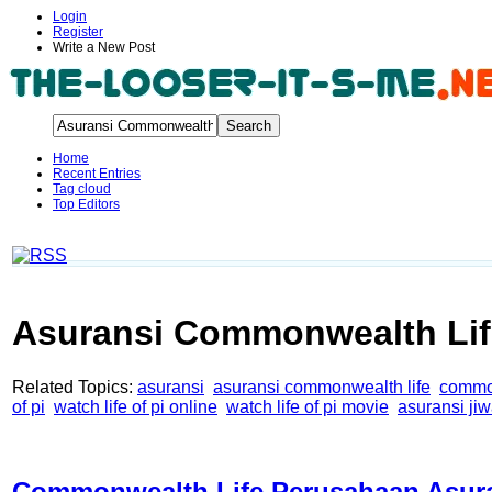
Login
Register
Write a New Post
Home
Recent Entries
Tag cloud
Top Editors
Asuransi Commonwealth Lif
Related Topics:
asuransi
asuransi commonwealth life
commo
of pi
watch life of pi online
watch life of pi movie
asuransi jiw
Commonwealth Life Perusahaan Asuran