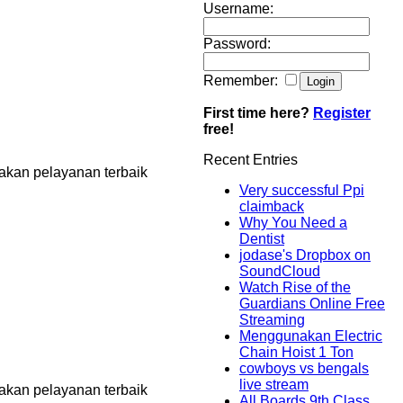
Username:
Password:
Remember:
First time here?
Register
free!
Recent Entries
akan pelayanan terbaik
Very successful Ppi
claimback
Why You Need a
Dentist
jodase's Dropbox on
SoundCloud
Watch Rise of the
Guardians Online Free
Streaming
Menggunakan Electric
Chain Hoist 1 Ton
cowboys vs bengals
live stream
akan pelayanan terbaik
All Boards 9th Class