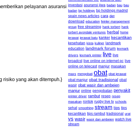
asuransi jiwa
investasi
badan
bau
bau
memberikan pelayanan asuransi
badan
bp holdings
bp holdings madrid
cara
spain news articles
diet
download
education
feinler management
free streaming
group
hank torbert
hank
herbal
torbert avondale ventures
home
kecantikan
kanker
jerawat
jerawat batu
kesehatan
landmark
kista
kuliner
landmark forum
education
lexmark
live
live
drivers
lexmark printer
broadcst
live online on internet pc
live
online on telecast
manjur
masakan
obat
maxs
mengobati
obat jerawat
risiko yang akan ditempuh.}
obat tradisional
obat manjur
obat
obat wasir dan ambeien
wasir
penyakit
manjur
online
pengobatan
rambut
resep
printer driver
resep
rontok
rugby live tv
masakan
schools
stream
tips
sehat
tips
smoothing
kecantikan
tips rambut
tradisional
urat
vs
wasir
watch live
wasir dan ambeien
stream