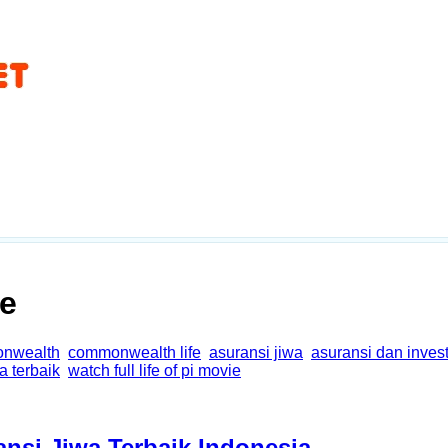
e
nwealth
commonwealth life
asuransi jiwa
asuransi dan inves
a terbaik
watch full life of pi movie
si Jiwa Terbaik Indonesia