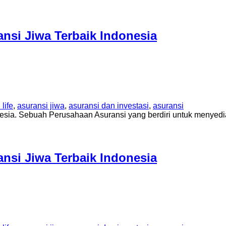
si Jiwa Terbaik Indonesia
life
,
asuransi jiwa
,
asuransi dan investasi
,
asuransi
sia. Sebuah Perusahaan Asuransi yang berdiri untuk menyedi
si Jiwa Terbaik Indonesia