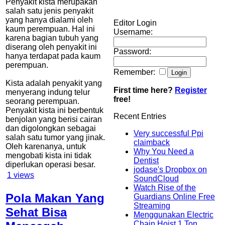
Penyakit kista merupakan
salah satu jenis penyakit
yang hanya dialami oleh
Editor Login
kaum perempuan. Hal ini
Username:
karena bagian tubuh yang
diserang oleh penyakit ini
Password:
hanya terdapat pada kaum
perempuan.
Remember:
Kista adalah penyakit yang
First time here?
Register
menyerang indung telur
free!
seorang perempuan.
Penyakit kista ini berbentuk
Recent Entries
benjolan yang berisi cairan
dan digolongkan sebagai
Very successful Ppi
salah satu tumor yang jinak.
claimback
Oleh karenanya, untuk
Why You Need a
mengobati kista ini tidak
Dentist
diperlukan operasi besar.
jodase's Dropbox on
1
views
SoundCloud
Watch Rise of the
Pola Makan Yang
Guardians Online Free
Streaming
Sehat Bisa
Menggunakan Electric
Chain Hoist 1 Ton