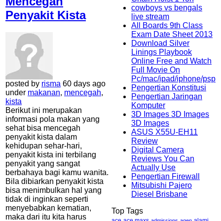
Mencegah
cowboys vs bengals
Penyakit Kista
live stream
All Boards 9th Class
Exam Date Sheet 2013
Download Silver
Linings Playbook
Online Free and Watch
Full Movie On
Pc/mac/ipad/iphone/psp
posted by
risma
60 days ago
Pengertian Konstitusi
under
makanan
,
mencegah
,
Pengertian Jaringan
kista
Komputer
Berikut ini merupakan
3D Images 3D Images
informasi pola makan yang
3D Images
sehat bisa mencegah
ASUS X55U-EH11
penyakit kista dalam
Review
kehidupan sehar-hari,
Digital Camera
penyakit kista ini terbilang
Reviews You Can
penyakit yang sangat
Actually Use
berbahaya bagi kamu wanita.
Pengertian Firewall
Bila dibiarkan penyakit kista
Mitsubishi Pajero
bisa menimbulkan hal yang
Diesel Brisbane
tidak di inginkan seperti
menyebabkan kematian,
Top Tags
maka dari itu kita harus
ace maxs
alami
ace
admissions
agen