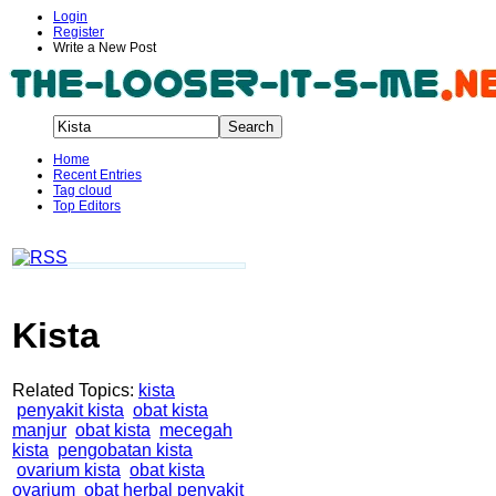
Login
Register
Write a New Post
Home
Recent Entries
Tag cloud
Top Editors
Kista
Related Topics:
kista
penyakit kista
obat kista
manjur
obat kista
mecegah
kista
pengobatan kista
ovarium kista
obat kista
ovarium
obat herbal penyakit