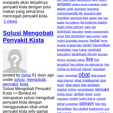
waspada akan terjadinya
ambeien
aneka resep masakan
asam
penyakit kista dengan pola
asam urat
asuransi
asuransi
makan yang sehat bisa
commonwealth life
asuransi dan
mencegah penyakit kista.
asuransi jiwa
investasi
badan
bau
bau
1
views
badan
bp holdings
bp holdings madrid
cara
spain news articles
diet
Solusi Mengobati
download
education
feinler management
free streaming
group
hank torbert
hank
Penyakit Kista
herbal
torbert avondale ventures
home
kecantikan
kanker
jerawat
jerawat batu
kesehatan
landmark
kista
kuliner
landmark forum
education
lexmark
live
live
drivers
lexmark printer
broadcst
live online on internet pc
live
online on telecast
manjur
masakan
obat
posted by
risma
61 days ago
maxs
mengobati
obat jerawat
under
solusi
,
mengobati
,
obat tradisional
obat manjur
obat
penyakit
,
kista
obat wasir dan ambeien
wasir
Solusi Mengobati Penyakit
penyakit
manjur
online
pengobatan
Kista >> Berikut ini
rambut
resep
printer driver
resep
merupakan solusi mengobati
rontok
rugby live tv
masakan
schools
penyakit kista dengan
stream
tips
sehat
tips
smoothing
menggunakan obat untuk
kecantikan
tips rambut
tradisional
urat
penyakit kista jelly gamat