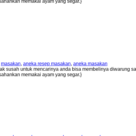
usahankan memakai ayam yang segar.}
,
masakan
,
aneka resep masakan
,
aneka masakan
ak susah untuk mencarinya anda bisa membelinya diwarung say
usahankan memakai ayam yang segar.}