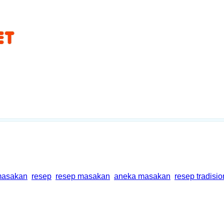
asakan
resep
resep masakan
aneka masakan
resep tradisi