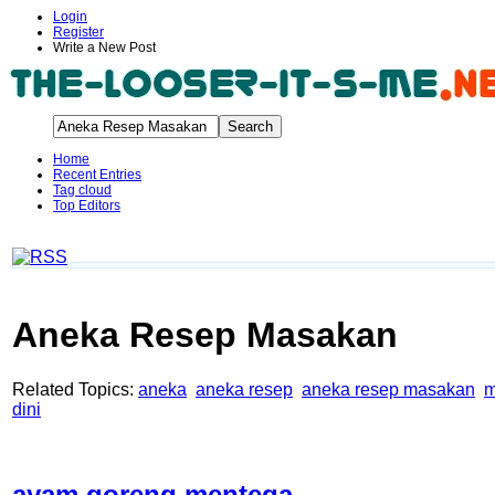
Login
Register
Write a New Post
Home
Recent Entries
Tag cloud
Top Editors
Aneka Resep Masakan
Related Topics:
aneka
aneka resep
aneka resep masakan
m
dini
ayam goreng mentega