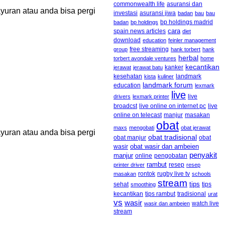
commonwealth life
asuransi dan
uran atau anda bisa pergi
asuransi jiwa
investasi
badan
bau
bau
badan
bp holdings
bp holdings madrid
cara
spain news articles
diet
download
education
feinler management
free streaming
group
hank torbert
hank
herbal
torbert avondale ventures
home
kecantikan
kanker
jerawat
jerawat batu
kesehatan
landmark
kista
kuliner
landmark forum
education
lexmark
live
live
drivers
lexmark printer
broadcst
live online on internet pc
live
online on telecast
manjur
masakan
obat
maxs
mengobati
obat jerawat
uran atau anda bisa pergi
obat tradisional
obat manjur
obat
obat wasir dan ambeien
wasir
penyakit
manjur
online
pengobatan
rambut
resep
printer driver
resep
rontok
rugby live tv
masakan
schools
stream
tips
sehat
tips
smoothing
kecantikan
tips rambut
tradisional
urat
vs
wasir
watch live
wasir dan ambeien
stream