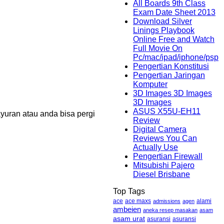
All Boards 9th Class
Exam Date Sheet 2013
Download Silver
Linings Playbook
Online Free and Watch
Full Movie On
Pc/mac/ipad/iphone/psp
Pengertian Konstitusi
Pengertian Jaringan
Komputer
3D Images 3D Images
3D Images
ASUS X55U-EH11
uran atau anda bisa pergi
Review
Digital Camera
Reviews You Can
Actually Use
Pengertian Firewall
Mitsubishi Pajero
Diesel Brisbane
Top Tags
ace maxs
alami
ace
admissions
agen
ambeien
aneka resep masakan
asam
asam urat
asuransi
asuransi