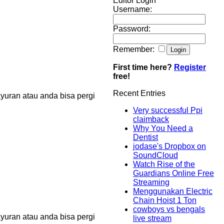
Editor Login
Username:
Password:
Remember:
First time here?
Register
free!
Recent Entries
uran atau anda bisa pergi
Very successful Ppi
claimback
Why You Need a
Dentist
jodase's Dropbox on
SoundCloud
Watch Rise of the
Guardians Online Free
Streaming
Menggunakan Electric
Chain Hoist 1 Ton
cowboys vs bengals
uran atau anda bisa pergi
live stream