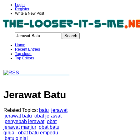
Login
Register
Write a New Post
Home
Recent Entries
Tag cloud
Top Editors
Jerawat Batu
Related Topics:
batu
jerawat
jerawat batu
obat jerawat
penyebab jerawat
obat
jerawat manjur
obat batu
ginjal
obat batu empedu
batu ginjal