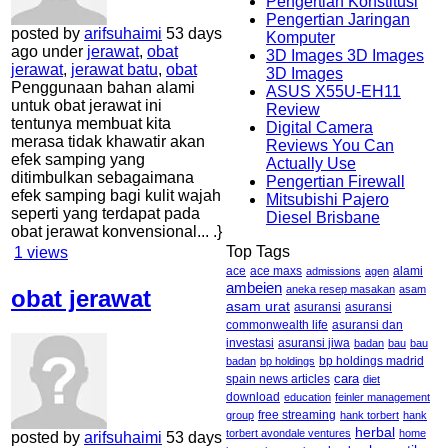
Pengertian Konstitusi
Pengertian Jaringan
posted by
arifsuhaimi
53 days
Komputer
ago under
jerawat
,
obat
3D Images 3D Images
jerawat
,
jerawat batu
,
obat
3D Images
Penggunaan bahan alami
ASUS X55U-EH11
untuk obat jerawat ini
Review
tentunya membuat kita
Digital Camera
merasa tidak khawatir akan
Reviews You Can
efek samping yang
Actually Use
ditimbulkan sebagaimana
Pengertian Firewall
efek samping bagi kulit wajah
Mitsubishi Pajero
seperti yang terdapat pada
Diesel Brisbane
obat jerawat konvensional... .}
Top Tags
1
views
ace maxs
alami
ace
admissions
agen
ambeien
aneka resep masakan
asam
obat jerawat
asam urat
asuransi
asuransi
commonwealth life
asuransi dan
asuransi jiwa
investasi
badan
bau
bau
badan
bp holdings
bp holdings madrid
cara
spain news articles
diet
download
education
feinler management
free streaming
group
hank torbert
hank
herbal
torbert avondale ventures
home
posted by
arifsuhaimi
53 days