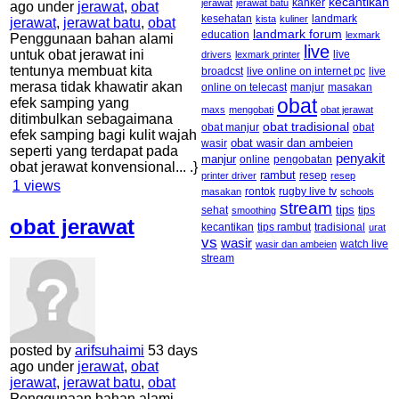
kecantikan
kanker
jerawat
jerawat batu
ago under
jerawat
,
obat
kesehatan
landmark
kista
kuliner
jerawat
,
jerawat batu
,
obat
landmark forum
education
lexmark
Penggunaan bahan alami
live
untuk obat jerawat ini
live
drivers
lexmark printer
tentunya membuat kita
broadcst
live online on internet pc
live
merasa tidak khawatir akan
online on telecast
manjur
masakan
obat
efek samping yang
maxs
mengobati
obat jerawat
ditimbulkan sebagaimana
obat tradisional
obat manjur
obat
efek samping bagi kulit wajah
obat wasir dan ambeien
wasir
seperti yang terdapat pada
penyakit
manjur
online
pengobatan
obat jerawat konvensional... .}
rambut
resep
printer driver
resep
1
views
rontok
rugby live tv
masakan
schools
stream
tips
sehat
tips
smoothing
obat jerawat
kecantikan
tips rambut
tradisional
urat
vs
wasir
watch live
wasir dan ambeien
stream
posted by
arifsuhaimi
53 days
ago under
jerawat
,
obat
jerawat
,
jerawat batu
,
obat
Penggunaan bahan alami