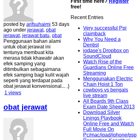
First time here?
Register
free!
Recent Entries
posted by
arifsuhaimi
53 days
Very successful Ppi
ago under
jerawat
,
obat
claimback
jerawat
,
jerawat batu
,
obat
Why You Need a
Penggunaan bahan alami
Dentist
untuk obat jerawat ini
jodase's Dropbox on
tentunya membuat kita
SoundCloud
merasa tidak khawatir akan
Watch Rise of the
efek samping yang
Guardians Online Free
ditimbulkan sebagaimana
Streaming
efek samping bagi kulit wajah
Menggunakan Electric
seperti yang terdapat pada
Chain Hoist 1 Ton
obat jerawat konvensional... .}
cowboys vs bengals
1
views
live stream
All Boards 9th Class
obat jerawat
Exam Date Sheet 2013
Download Silver
Linings Playbook
Online Free and Watch
Full Movie On
Pc/mac/ipad/iphone/psp