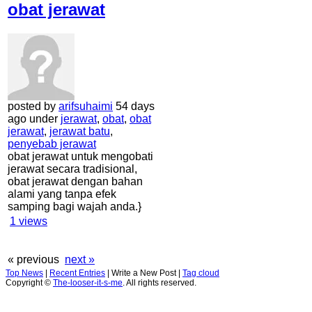
obat jerawat
posted by
arifsuhaimi
54 days
ago under
jerawat
,
obat
,
obat
jerawat
,
jerawat batu
,
penyebab jerawat
obat jerawat untuk mengobati
jerawat secara tradisional,
obat jerawat dengan bahan
alami yang tanpa efek
samping bagi wajah anda.}
1
views
« previous
next »
Top News
|
Recent Entries
|
Write a New Post
|
Tag cloud
Copyright ©
The-looser-it-s-me
. All rights reserved.