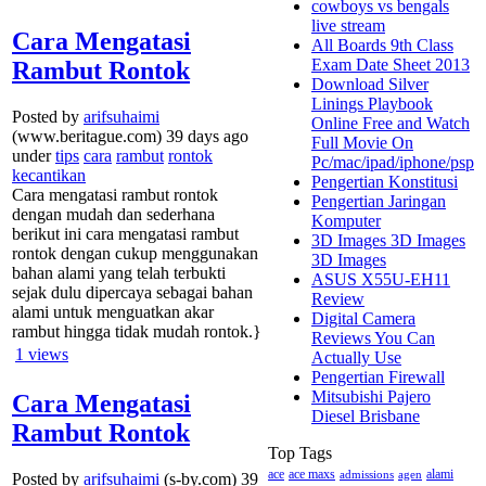
cowboys vs bengals
live stream
Cara Mengatasi
All Boards 9th Class
Exam Date Sheet 2013
Rambut Rontok
Download Silver
Linings Playbook
Posted by
arifsuhaimi
Online Free and Watch
(www.beritague.com) 39 days ago
Full Movie On
under
tips
cara
rambut
rontok
Pc/mac/ipad/iphone/psp
kecantikan
Pengertian Konstitusi
Cara mengatasi rambut rontok
Pengertian Jaringan
dengan mudah dan sederhana
Komputer
berikut ini cara mengatasi rambut
3D Images 3D Images
rontok dengan cukup menggunakan
3D Images
bahan alami yang telah terbukti
ASUS X55U-EH11
sejak dulu dipercaya sebagai bahan
Review
alami untuk menguatkan akar
Digital Camera
rambut hingga tidak mudah rontok.}
Reviews You Can
1
views
Actually Use
Pengertian Firewall
Mitsubishi Pajero
Cara Mengatasi
Diesel Brisbane
Rambut Rontok
Top Tags
alami
ace
ace maxs
admissions
agen
Posted by
arifsuhaimi
(s-by.com) 39