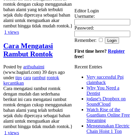
rontok dengan cukup menggunakan
bahan alami yang telah terbukti
Editor Login
sejak dulu dipercaya sebagai bahan
Username:
alami untuk menguatkan akar
rambut hingga tidak mudah rontok.}
Password:
1
views
Remember:
Cara Mengatasi
First time here?
Register
Rambut Rontok
free!
Recent Entries
Posted by
arifsuhaimi
(www.bagiurl.com) 39 days ago
Very successful Ppi
under
tips
cara
rambut
rontok
claimback
kecantikan
Why You Need a
Cara mengatasi rambut rontok
Dentist
dengan mudah dan sederhana
jodase's Dropbox on
berikut ini cara mengatasi rambut
SoundCloud
rontok dengan cukup menggunakan
Watch Rise of the
bahan alami yang telah terbukti
Guardians Online Free
sejak dulu dipercaya sebagai bahan
Streaming
alami untuk menguatkan akar
Menggunakan Electric
rambut hingga tidak mudah rontok.}
Chain Hoist 1 Ton
1
views