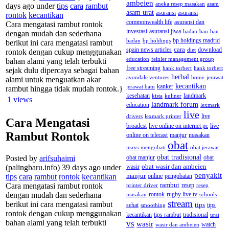
ambeien
aneka resep masakan
asam
days ago under
tips
cara
rambut
asam urat
asuransi
asuransi
rontok
kecantikan
commonwealth life
asuransi dan
Cara mengatasi rambut rontok
investasi
asuransi jiwa
badan
bau
bau
dengan mudah dan sederhana
badan
bp holdings
bp holdings madrid
berikut ini cara mengatasi rambut
cara
spain news articles
diet
download
rontok dengan cukup menggunakan
education
feinler management group
bahan alami yang telah terbukti
free streaming
hank torbert
hank torbert
sejak dulu dipercaya sebagai bahan
herbal
avondale ventures
home
jerawat
alami untuk menguatkan akar
kecantikan
kanker
jerawat batu
rambut hingga tidak mudah rontok.}
landmark
kesehatan
kista
kuliner
1
views
landmark forum
education
lexmark
live
live
drivers
lexmark printer
Cara Mengatasi
broadcst
live online on internet pc
live
Rambut Rontok
online on telecast
manjur
masakan
obat
maxs
mengobati
obat jerawat
obat tradisional
Posted by
arifsuhaimi
obat manjur
obat
obat wasir dan ambeien
(palingbaru.info) 39 days ago under
wasir
penyakit
manjur
tips
cara
rambut
rontok
kecantikan
online
pengobatan
Cara mengatasi rambut rontok
rambut
resep
printer driver
resep
dengan mudah dan sederhana
rugby live tv
masakan
rontok
schools
stream
berikut ini cara mengatasi rambut
tips
tips
sehat
smoothing
rontok dengan cukup menggunakan
kecantikan
tips rambut
tradisional
urat
bahan alami yang telah terbukti
vs
wasir
watch
wasir dan ambeien